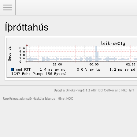
Toggle Menu
Íþróttahús
Byggt á
SmokePing-2.8.2
eftir
Tobi Oetiker
and Niko Tyni
Upplýsingatæknisvið Háskóla Íslands -
HInet NOC