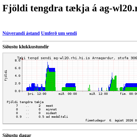
Fjöldi tengdra tækja á ag-wl20.r
Núverandi ástand
Umferð um sendi
Síðustu klukkustundir
Síðustu dagar