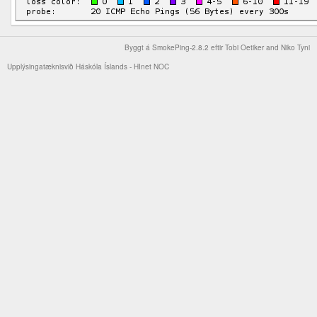
Byggt á
SmokePing-2.8.2
eftir
Tobi Oetiker
and Niko Tyni
Upplýsingatæknisvið Háskóla Íslands -
HInet NOC