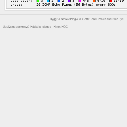
Byggt á
SmokePing-2.8.2
eftir
Tobi Oetiker
and Niko Tyni
Upplýsingatæknisvið Háskóla Íslands -
HInet NOC